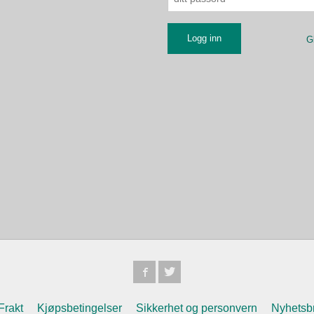
G
Frakt
Kjøpsbetingelser
Sikkerhet og personvern
Nyhetsb