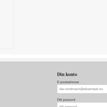
Din konto
E-postadresse
Ditt passord