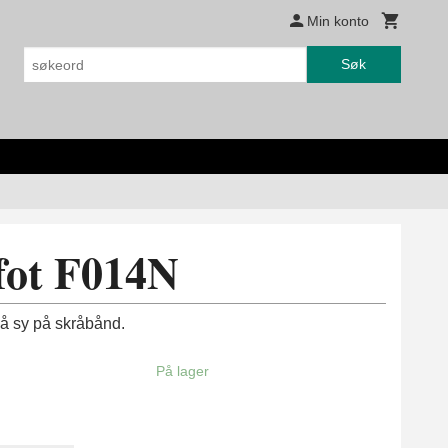
Min konto
Søk
fot F014N
 å sy på skråbånd.
På lager