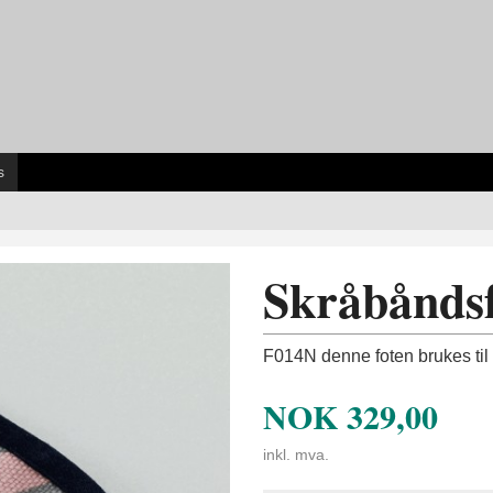
s
Skråbånds
F014N denne foten brukes til
NOK
329,00
inkl. mva.