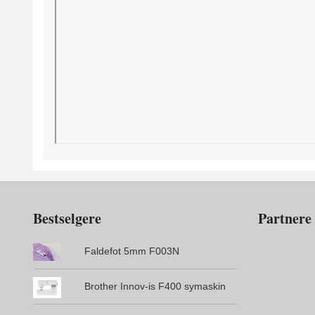
Bestselgere
Partnere
Faldefot 5mm F003N
Brother Innov-is F400 symaskin