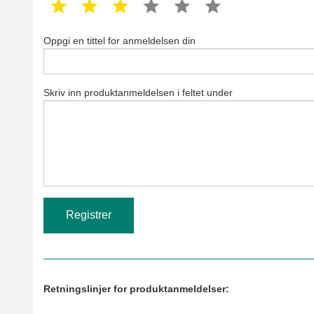
1 star
2 star
3 star
4 star
5 star
6 star
Oppgi en tittel for anmeldelsen din
Skriv inn produktanmeldelsen i feltet under
Retningslinjer for produktanmeldelser: