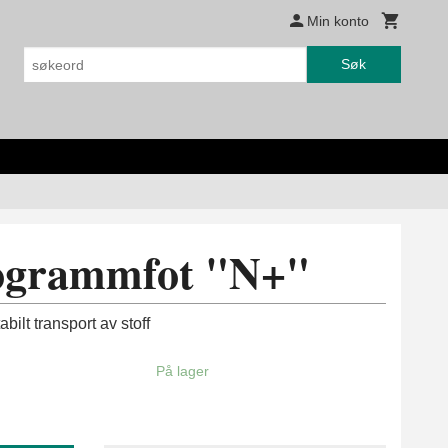
Min konto
Søk
ogrammfot "N+"
bilt transport av stoff
På lager