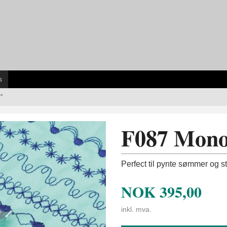
s
"
F087 Mon
Perfect til pynte sømmer og sta
NOK
395,00
inkl. mva.