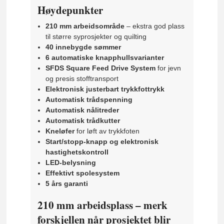
Høydepunkter
210 mm arbeidsområde
– ekstra god plass
til større syprosjekter og quilting
40 innebygde sømmer
6 automatiske knapphullsvarianter
SFDS Square Feed Drive System
for jevn
og presis stofftransport
Elektronisk justerbart trykkfottrykk
Automatisk trådspenning
Automatisk nålitreder
Automatisk trådkutter
Kneløfer
for løft av trykkfoten
Start/stopp-knapp og elektronisk
hastighetskontroll
LED-belysning
Effektivt spolesystem
5 års garanti
210 mm arbeidsplass – merk
forskjellen når prosjektet blir