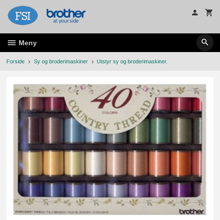
Gå
til
innholdet
Meny
Forside
Sy og broderimaskiner
Utstyr sy og broderimaskiner.