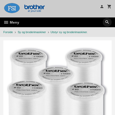
Gå
til
innholdet
Meny
Forside
Sy og broderimaskiner
Utstyr sy og broderimaskiner.