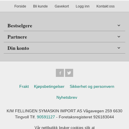
Forside
Bli kunde
Gavekort
Logg inn
Kontakt oss
Bestselgere
Partnere
Din konto
Frakt
Kjøpsbetingelser
Sikkerhet og personvern
Nyhetsbrev
K/M FELLINGEN SYMASKIN IMPORT AS Vågavegen 259 6630
Tingvoll Tlf.
90591127
- Foretaksregisteret 926183044
Vår nettbutikk bruker cookies slik at