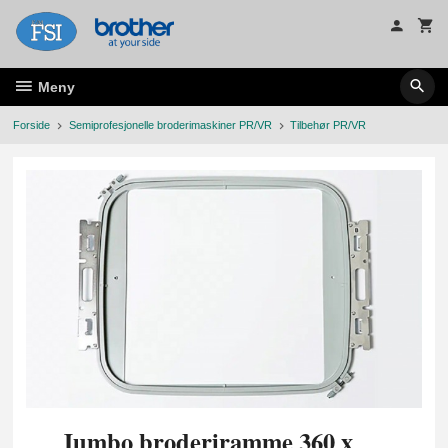
Gå
til
innholdet
Meny
Forside
Semiprofesjonelle broderimaskiner PR/VR
Tilbehør PR/VR
Jumbo broderiramme 360 x