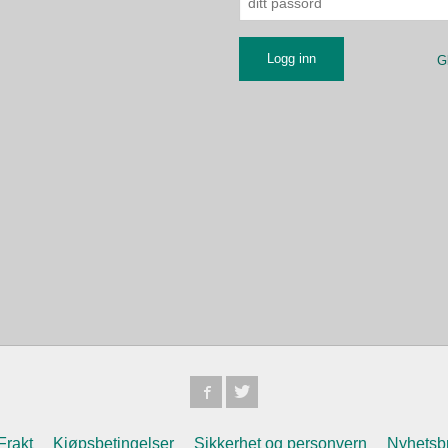
G
Frakt
Kjøpsbetingelser
Sikkerhet og personvern
Nyhetsb