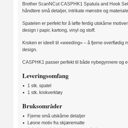
Brother ScanNCut CASPHK1 Spatula and Hook Set er et 
håndtere små detaljer, intrikate mønstre og materiale
Spatelen er perfekt for å løfte ferdig utskårne motive
design i papir, kartong, vinyl og stoff.
Kroken er ideell til «weeding» – å fjerne overflødig 
design.
CASPHK1 passer perfekt til både nybegynnere og erf
Leveringsomfang
1 stk. spatel
1 stk. krokverktøy
Bruksområder
Fjerne små utskårne detaljer
Løsne motiv fra skjærematte