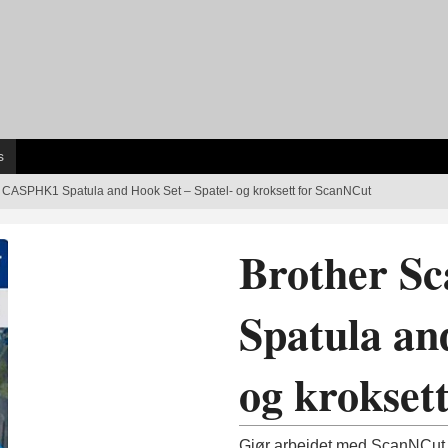
s
CASPHK1 Spatula and Hook Set – Spatel- og kroksett for ScanNCut
Brother 
Spatula an
og krokset
Gjør arbeidet med ScanNCut 