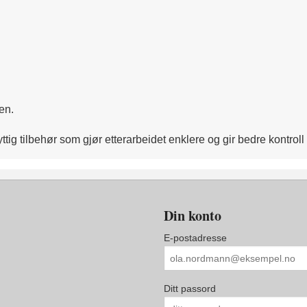
en.
ig tilbehør som gjør etterarbeidet enklere og gir bedre kontrol
Din konto
E-postadresse
Ditt passord