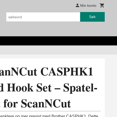
Min konto
Søk
ScanNCut CASPHK1
d Hook Set – Spatel-
t for ScanNCut
enklere og mer presist med Brother CASPHK1. Dette