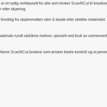
nyttig verktøysett for alle som bruker ScanNCut til kreative pr
r etter skjæring.
r forsiktig fra skjærematten uten å skade eller strekke materialet.
materiale rundt utskårne motiver, spesielt ved bruk av varmeover
arne ScanNCut-brukere som ønsker bedre kontroll og et penere 