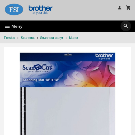
Gå
til
innholdet
Meny
Forside
Scanncut
Scanncut utstyr
Matter