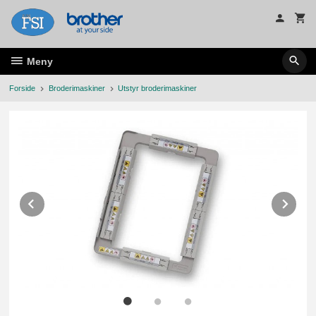
Gå
til
innholdet
Meny
Forside
Broderimaskiner
Utstyr broderimaskiner
Prev
Ne