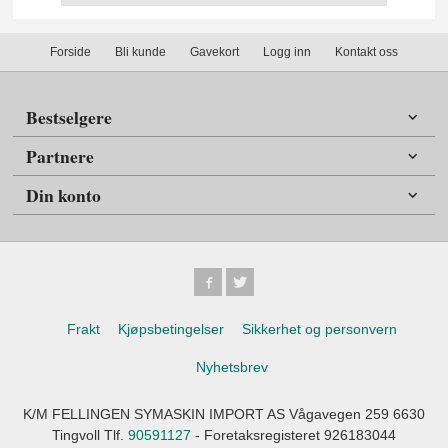
Forside
Bli kunde
Gavekort
Logg inn
Kontakt oss
Bestselgere
Partnere
Din konto
Frakt
Kjøpsbetingelser
Sikkerhet og personvern
Nyhetsbrev
K/M FELLINGEN SYMASKIN IMPORT AS Vågavegen 259 6630
Tingvoll Tlf.
90591127
- Foretaksregisteret 926183044