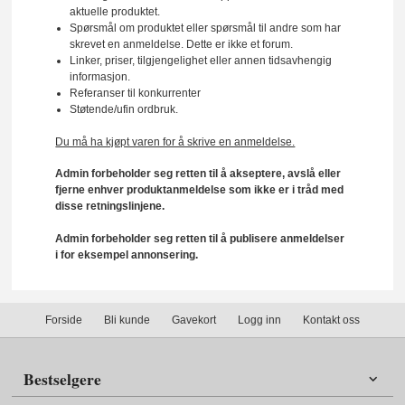
aktuelle produktet.
Spørsmål om produktet eller spørsmål til andre som har
skrevet en anmeldelse. Dette er ikke et forum.
Linker, priser, tilgjengelighet eller annen tidsavhengig
informasjon.
Referanser til konkurrenter
Støtende/ufin ordbruk.
Du må ha kjøpt varen for å skrive en anmeldelse.
Admin forbeholder seg retten til å akseptere, avslå eller
fjerne enhver produktanmeldelse som ikke er i tråd med
disse retningslinjene.
Admin forbeholder seg retten til å publisere anmeldelser
i for eksempel annonsering.
Forside
Bli kunde
Gavekort
Logg inn
Kontakt oss
Bestselgere