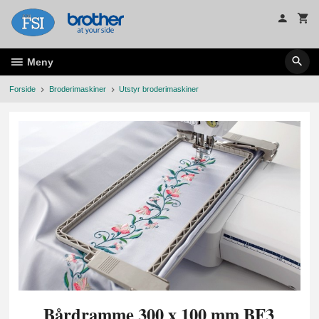
Gå
til
innholdet
Meny
Forside
Broderimaskiner
Utstyr broderimaskiner
Bårdramme 300 x 100 mm BF3